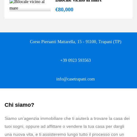
€80,000
Corso Piersanti Mattarella, 15 - 91100, Trapani (TP)
+39 0923 593563
info@casetrapani.com
Chi siamo?
Siamo un’agenzia immobiliare che ti aiuterà a trovare la casa dei
tuoi sogni, oppure ad affittare o vendere la tua casa per dargli
una nuova vita, e ti assisteremo lungo tutto il processo con un