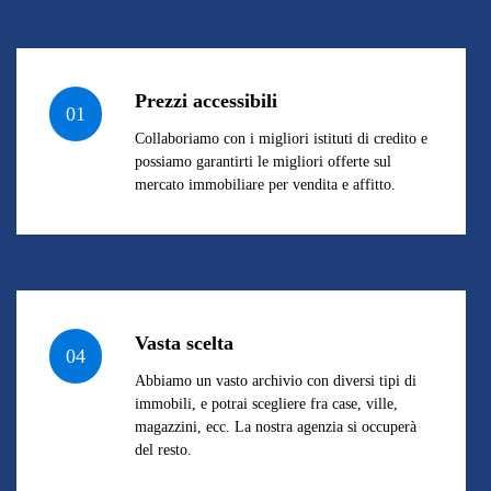
Prezzi accessibili
01
Collaboriamo con i migliori istituti di credito e
possiamo garantirti le migliori offerte sul
mercato immobiliare per vendita e affitto.
Vasta scelta
04
Abbiamo un vasto archivio con diversi tipi di
immobili, e potrai scegliere fra case, ville,
magazzini, ecc. La nostra agenzia si occuperà
del resto.