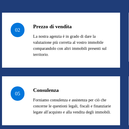
Prezzo di vendita
02
La nostra agenzia è in grado di dare la
valutazione più corretta al vostro immobile
comparandolo con altri immobili presenti sul
territorio.
Consulenza
05
Forniamo consulenza e assistenza per ciò che
concerne le questioni legali, fiscali e finanziarie
legate all'acquisto e alla vendita degli immobili.