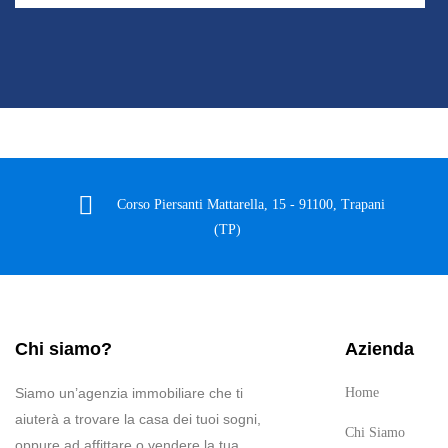
Corso Piersanti Mattarella, 15 - 91100, Trapani
(TP)
Chi siamo?
Azienda
Siamo un’agenzia immobiliare che ti
Home
aiuterà a trovare la casa dei tuoi sogni,
Chi Siamo
oppure ad affittare o vendere la tua