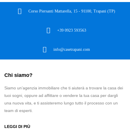
Corso Piersanti Mattarella, 15 - 91100, Trapani (TP)
+39 0923 593563
info@casetrapani.com
Chi siamo?
Siamo un’agenzia immobiliare che ti aiuterà a trovare la casa dei
tuoi sogni, oppure ad affittare o vendere la tua casa per dargli
una nuova vita, e ti assisteremo lungo tutto il processo con un
team di esperti.
LEGGI DI PIÙ