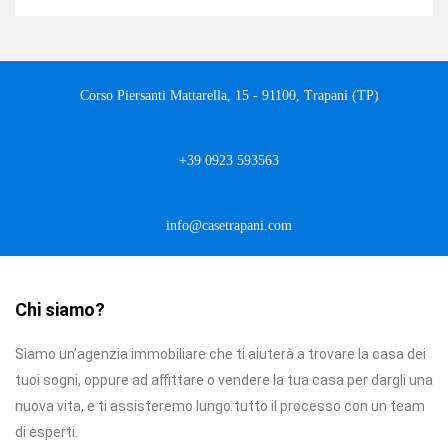
Corso Piersanti Mattarella, 15 - 91100, Trapani (TP)
+39 0923 593563
info@casetrapani.com
Chi siamo?
Siamo un’agenzia immobiliare che ti aiuterà a trovare la casa dei
tuoi sogni, oppure ad affittare o vendere la tua casa per dargli una
nuova vita, e ti assisteremo lungo tutto il processo con un team
di esperti.