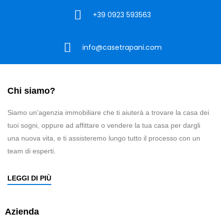
+39 0923 593563
info@casetrapani.com
Chi siamo?
Siamo un’agenzia immobiliare che ti aiuterà a trovare la casa dei
tuoi sogni, oppure ad affittare o vendere la tua casa per dargli
una nuova vita, e ti assisteremo lungo tutto il processo con un
team di esperti.
LEGGI DI PIÙ
Azienda