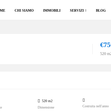
ME
CHI SIAMO
IMMOBILI
SERVIZI
BLOG
€75
520 m
1
520 m2
Costruita nell'anno
ze
Dimensione