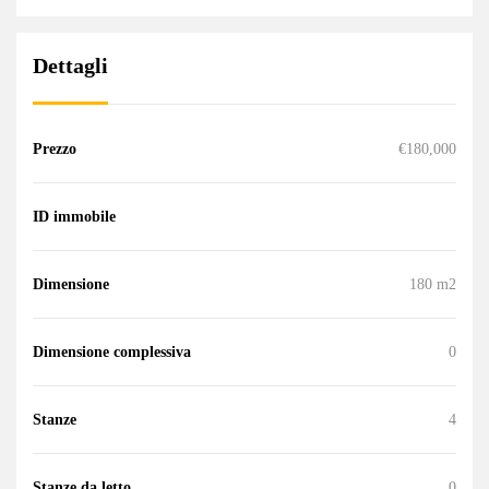
Dettagli
Prezzo
€180,000
ID immobile
Dimensione
180 m2
Dimensione complessiva
0
Stanze
4
Stanze da letto
0