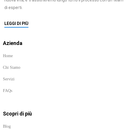
nuova vita, e ti assisteremo lungo tutto il processo con un team
di esperti.
LEGGI DI PIÙ
Azienda
Home
Chi Siamo
Servizi
FAQs
Scopri di più
Blog