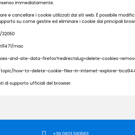
o consenso immediatamente.
care e cancellare i cookie utilizzati dai siti web. È possibile mod
 supporto su come gestire ed eliminare i cookie dai principali bro
r/32050
ri11471/mac
okies-and-site-data-firefox?redirectslug=delete-cookies-remo
s/topic/how-to-delete-cookie-files-in-internet-explorer-bc
i di supporto ufficiali del browser.
+39 0923 593563