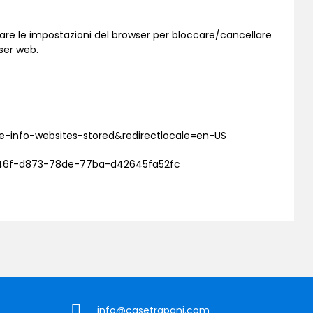
ificare le impostazioni del browser per bloccare/cancellare
wser web.
ve-info-websites-stored&redirectlocale=en-US
a9446f-d873-78de-77ba-d42645fa52fc
info@casetrapani.com